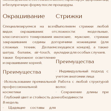
и безупречную форму после процедуры.
Окрашивание
Стрижки
Специализируемся на всех
Выполняем стрижки любой
видах окрашивания: от
сложности: модельные,
классического тонирования и
женские, мужские, стрижки
закрашивания седины до
горячими ножницами (для
сложных техник. Делаем
секущихся концов), а также
шатуш, балаяж, air-touch, а
укладки для особых случаев.
также бережное осветление
Преимущества
и окрашивание корней.
· Индивидуальный подход с
Преимущества
учетом анатомии лица
· Использование премиальной
· Работа с любой структурой
профессиональной
волос
косметики
· Сохранение длины при
· Глубокий цвет и стойкость до
необходимости
8 недель
· Щадящие составы для