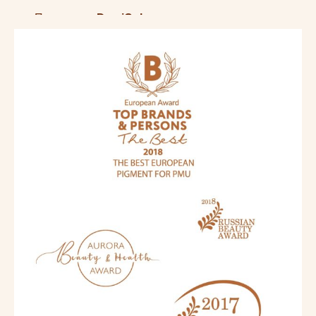
— Пигменты
DemiColor
становятся лауреатом
профессиональной премии
InterUnim
в
номинации
«Бренд года: пигмент для
перманентного макияжа».
— Елена Демьянова получает награду
Всероссийской премии Grand Persona
«За
продвижение Российского бренда за рубежом».
2020
— Елена Демьянова с командой технологов,
приступает к разработке натуральной уходовой
косметики премиум класса. Ставится задача
выпустить максимально эффективную, но
доступную продукцию. Несмотря на
множественные отказы производств, поставленная
задача воплощается в жизнь: выпускаются первые
два средства люксового качества по доступной
цене.